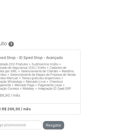
uto
1
ped Shop - ID Sped Shop - Avançado
trado 200 Produtos + SubDomínio Grátis +
ficado de Segurança (SSL) Grátis + Cadastro de
tos por XML + Gerenciamento de Clientes + Relatório
ndas + Gerenciamento de Etapas de Processo de Venda
idos Manual + Temas gratuitos disponíveis +
ração WhatsApp + Mercado Livre + Checkout
parente + Mercado Pago + Pagamento Local +
ração Correios + Motoboy + Integração ID Sped ERP
66,90 / mês
l
R$ 266,90 / mês
Resgatar