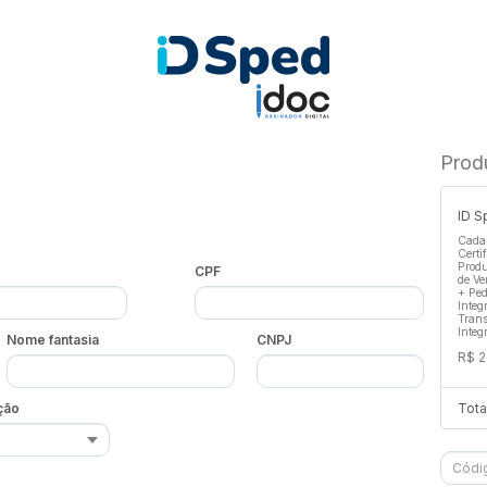
Prod
ID S
Cadas
Certi
Produ
CPF
de Ve
+ Ped
Integ
Trans
Integ
Nome fantasia
CNPJ
R$ 2
ção
Tota